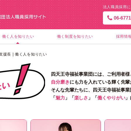
法人職員採用に
06-6771
働く人を知りたい
働く制度を知りたい
採用情
支援長 | 働く人を知りたい
四天王寺福祉事業団には、ご利用者様
自分磨き
にも力を入れている輝く先輩
そんな先輩たちに、四天王寺福祉事業
「
魅力
」「
楽しさ
」「
働くやりがい
」