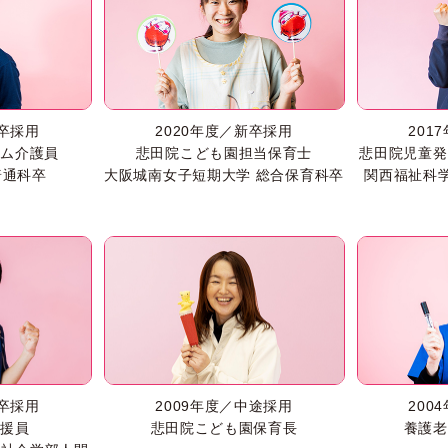
新卒採用
2020年度／新卒採用
201
ーム介護員
悲田院こども園担当保育士
悲田院児童発
普通科卒
大阪城南女子短期大学 総合保育科卒
関西福祉科
新卒採用
2009年度／中途採用
200
支援員
悲田院こども園保育長
養護老