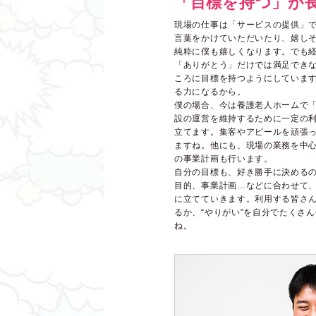
「目標を持つ」が
現場の仕事は「サービスの提供」
言葉をかけていただいたり、嬉し
純粋に僕も嬉しくなります。でも
「ありがとう」だけでは満足でき
ころに目標を持つようにしていま
る力になるから。
僕の場合、今は養護老人ホームで
設の運営を維持するために一定の
立てます。集客やアピールを頑張
ますね。他にも、現場の業務を中
の事業計画も行います。
自分の目標も、好き勝手に決める
目的、事業計画…などに合わせて
に立てていきます。利用する皆さ
るか、“やりがい”を自分でたくさ
ね。