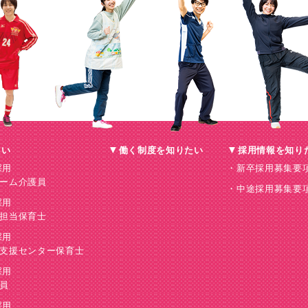
たい
働く制度を知りたい
採用情報を知り
採用
新卒採用募集要
ーム介護員
中途採用募集要
採用
担当保育士
採用
支援センター保育士
採用
員
採用