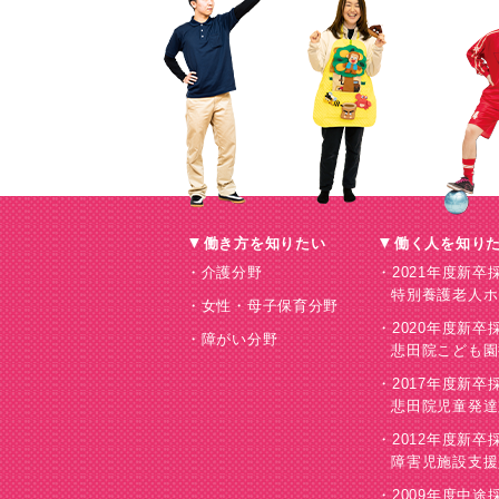
働き方を知りたい
働く人を知り
介護分野
2021年度新卒
特別養護老人ホ
女性・母子保育分野
2020年度新卒
障がい分野
悲田院こども園
2017年度新卒
悲田院児童発達
2012年度新卒
障害児施設支援
2009年度中途