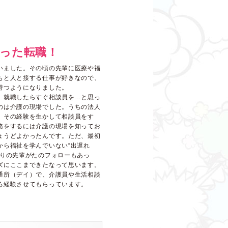
った転職！
いました。その頃の先輩に医療や福
もと人と接する仕事が好きなので、
持つようになりました。
、就職したらすぐ相談員を…と思っ
のは介護の現場でした。うちの法人
、その経験を生かして相談員をす
務をするには介護の現場を知ってお
ょうどよかったんです。ただ、最初
から福祉を学んでいない“出遅れ
周りの先輩がたのフォローもあっ
ズにここまできたなって思います。
通所（デイ）で、介護員や生活相談
ろ経験させてもらっています。