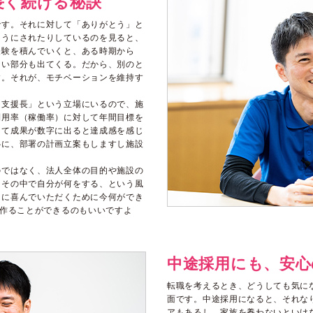
長く続ける秘訣
です。それに対して「ありがとう」と
そうにされたりしているのを見ると、
経験を積んでいくと、ある時期から
ない部分も出てくる。だから、別のと
す。それが、モチベーションを維持す
「支援長」という立場にいるので、施
利用率（稼働率）に対して年間目標を
って成果が数字に出ると達成感を感じ
心に、部署の計画立案もしますし施設
のではなく、法人全体の目的や施設の
、その中で自分が何をする、という風
んに喜んでいただくために今何ができ
ん作ることができるのもいいですよ
中途採用にも、安心
転職を考えるとき、どうしても気に
面です。中途採用になると、それな
アもあるし、家族を養わないといけ