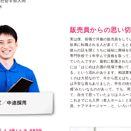
文社会学部人間
卒
販売員からの思い切
実は僕、前職で洋服の販売員をして
祉系に転職される人が多くて。もと
彼らの話を聞くうちに福祉に興味を
専門学校で１年学んで資格を取って
ていたんですが、最初に配属された
には「はじめは介護の現場で働いて
る」という流れがあります。相談業
くのは大切なので、今から思えばち
は不安な面もありました。学生の頃
感”みたいなものがあって。でも、
て、自分で思っていたよりはスムー
これまでにも入所（老人ホーム）と
員、ケアマネージャー…と、いろい