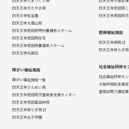
四天王寺たまつくり苑
四天王寺夕陽丘保
四天王寺きたやま苑
四天王寺悲田院こ
四天王寺紅生園
四天王寺悲田院児
四天王寺大畑山苑
四天王寺悲田院特別養護老人ホーム
医療福祉施設
四天王寺悲田院在宅
四天王寺病院
四天王寺悲田院養護老人ホーム
四天王寺和らぎ苑
四天王寺松風荘
社会福祉研修セ
障がい福祉施設
社会福祉研修セン
障がい福祉施設一覧
大阪府相談支援従
四天王寺さんめい苑
重度訪問介護従業
四天王寺悲田院児童発達支援センター
四天王寺悲田富田林苑
四天王寺和らぎ苑
四天王寺太子学園