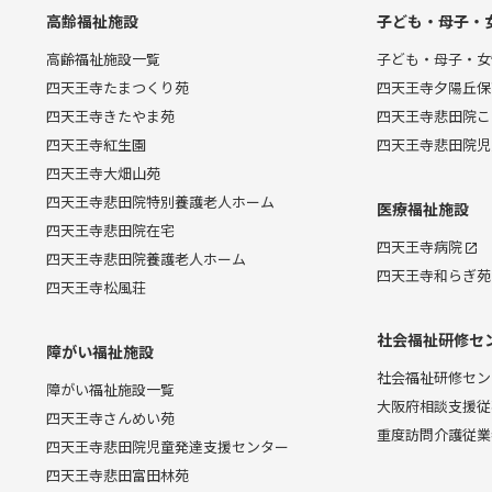
高齢福祉施設
子ども・母子・
高齢福祉施設一覧
子ども・母子・女
四天王寺たまつくり苑
四天王寺夕陽丘保
四天王寺きたやま苑
四天王寺悲田院こ
四天王寺紅生園
四天王寺悲田院児
四天王寺大畑山苑
四天王寺悲田院特別養護老人ホーム
医療福祉施設
四天王寺悲田院在宅
四天王寺病院
四天王寺悲田院養護老人ホーム
四天王寺和らぎ苑
四天王寺松風荘
社会福祉研修セ
障がい福祉施設
社会福祉研修セン
障がい福祉施設一覧
大阪府相談支援従
四天王寺さんめい苑
重度訪問介護従業
四天王寺悲田院児童発達支援センター
四天王寺悲田富田林苑