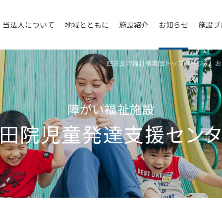
当法人について
地域とともに
施設紹介
お知らせ
施設ブ
四天王寺福祉事業団トップページ
お
障がい福祉施設
⽥院児童発達⽀援セン