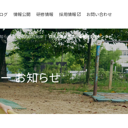
ログ
情報公開
研修情報
採用情報
お問い合わせ
知らせ
障がい福祉施設
四天王寺悲⽥院児童発達⽀援センター
ター
お知らせ