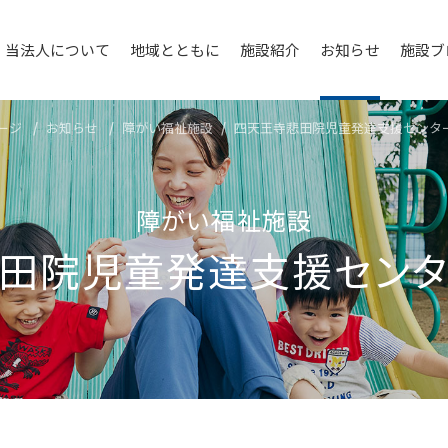
当法人について
地域とともに
施設紹介
お知らせ
施設ブ
ージ
お知らせ
障がい福祉施設
四天王寺悲⽥院児童発達⽀援センタ
障がい福祉施設
⽥院児童発達⽀援セン