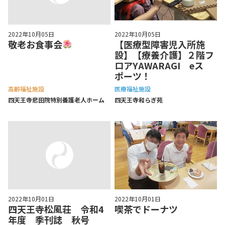
2022年10月05日
2022年10月05日
敬老お食事会
【医療型障害児入所施
設】【療養介護】２階フ
ロアYAWARAGI eス
ポーツ！
高齢福祉施設
医療福祉施設
四天王寺悲⽥院特別養護⽼⼈ホーム
四天王寺和らぎ苑
2022年10月01日
2022年10月01日
四天王寺松風荘 令和4
喫茶でドーナツ
年度 季刊誌 秋号