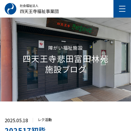
障がい福祉施設
四天王寺悲⽥富⽥林苑
施設ブログ
2025.05.18
レク活動
202517初詣