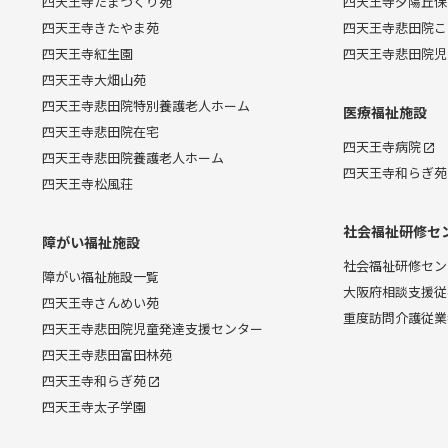
四天王寺たまつくり苑
四天王寺夕陽丘保
四天王寺きたやま苑
四天王寺悲田院こ
四天王寺紅生園
四天王寺悲田院児
四天王寺大畑山苑
四天王寺悲田院特別養護老人ホーム
医療福祉施設
四天王寺悲田院在宅
四天王寺病院
四天王寺悲田院養護老人ホーム
四天王寺和らぎ苑
四天王寺松風荘
社会福祉研修セ
障がい福祉施設
社会福祉研修セン
障がい福祉施設一覧
大阪府相談支援従
四天王寺さんめい苑
重度訪問介護従業
四天王寺悲田院児童発達支援センター
四天王寺悲田富田林苑
四天王寺和らぎ苑
四天王寺太子学園