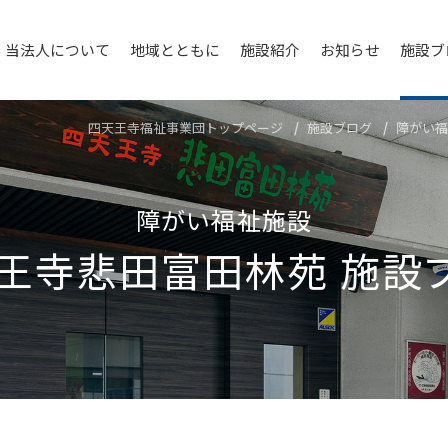
当法人について
地域とともに
施設紹介
お知らせ
施設ブ
四天王寺福祉事業団トップページ
施設ブログ
障がい福
障がい福祉施設
王寺悲⽥富⽥林苑
施設