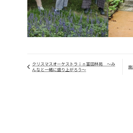
クリスマスオーケストラｉｎ富田林苑 ～み
施
んなと一緒に盛り上がろう～