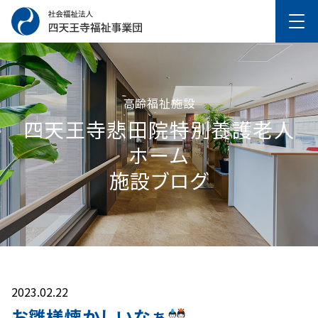
高齢福祉施設
四天王寺悲⽥院特別養護⽼⼈
ホーム
施設ブログ
2023.02.22
お雛様懐かしいなぁ