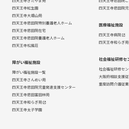
四天王寺きたやま苑
四天王寺悲田院こ
四天王寺紅生園
四天王寺悲田院児
四天王寺大畑山苑
四天王寺悲田院特別養護老人ホーム
医療福祉施設
四天王寺悲田院在宅
四天王寺病院
四天王寺悲田院養護老人ホーム
四天王寺和らぎ苑
四天王寺松風荘
社会福祉研修セ
障がい福祉施設
社会福祉研修セン
障がい福祉施設一覧
大阪府相談支援従
四天王寺さんめい苑
重度訪問介護従業
四天王寺悲田院児童発達支援センター
四天王寺悲田富田林苑
四天王寺和らぎ苑
四天王寺太子学園