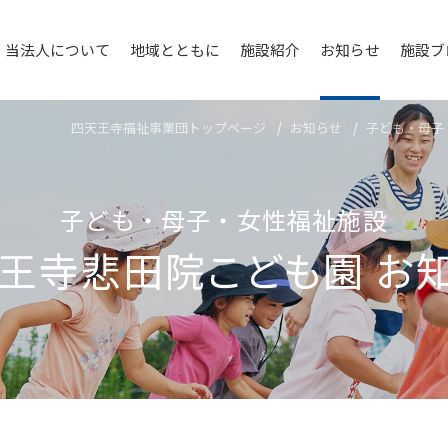
当法人について
地域とともに
施設紹介
お知らせ
施設ブ
四天王寺福祉事業団トップページ
お知らせ
子ども・母子
子ども・母子・女性福祉施設
王寺悲⽥院こども園
お