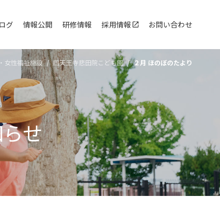
ログ
情報公開
研修情報
採用情報
お問い合わせ
・女性福祉施設
四天王寺悲⽥院こども園
２月 ほのぼのたより
知らせ