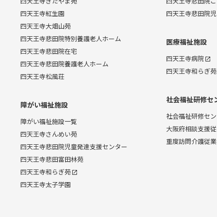
四天王寺きたやま苑
四天王寺悲田院こ
四天王寺紅生園
四天王寺悲田院児
四天王寺大畑山苑
四天王寺悲田院特別養護老人ホーム
医療福祉施設
四天王寺悲田院在宅
四天王寺病院
四天王寺悲田院養護老人ホーム
四天王寺和らぎ苑
四天王寺松風荘
社会福祉研修セ
障がい福祉施設
社会福祉研修セン
障がい福祉施設一覧
大阪府相談支援従
四天王寺さんめい苑
重度訪問介護従業
四天王寺悲田院児童発達支援センター
四天王寺悲田富田林苑
四天王寺和らぎ苑
四天王寺太子学園