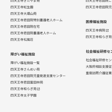
四天王寺きたやま苑
四天王寺悲田院こ
四天王寺紅生園
四天王寺悲田院児
四天王寺大畑山苑
四天王寺悲田院特別養護老人ホーム
医療福祉施設
四天王寺悲田院在宅
四天王寺病院
四天王寺悲田院養護老人ホーム
四天王寺和らぎ苑
四天王寺松風荘
社会福祉研修セ
障がい福祉施設
社会福祉研修セン
障がい福祉施設一覧
大阪府相談支援従
四天王寺さんめい苑
重度訪問介護従業
四天王寺悲田院児童発達支援センター
四天王寺悲田富田林苑
四天王寺和らぎ苑
四天王寺太子学園