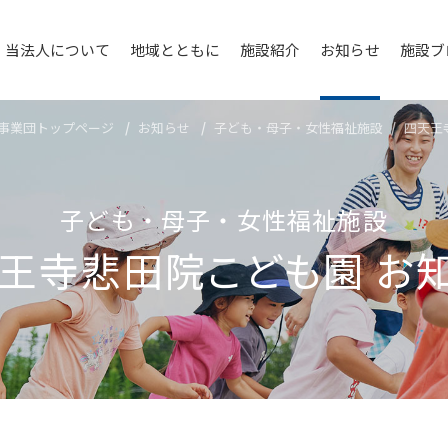
当法人について
地域とともに
施設紹介
お知らせ
施設ブ
事業団トップページ
お知らせ
子ども・母子・女性福祉施設
四天王
子ども・母子・女性福祉施設
王寺悲⽥院こども園
お