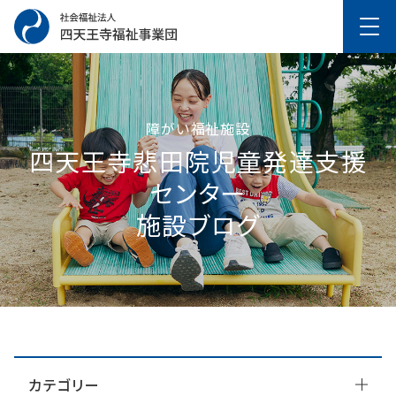
障がい福祉施設
四天王寺悲⽥院児童発達⽀援
センター
施設ブログ
カテゴリー