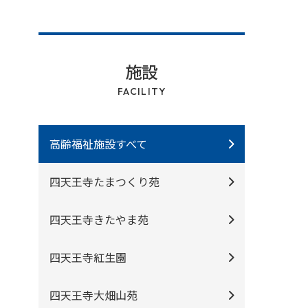
施設
FACILITY
高齢福祉施設すべて
四天王寺たまつくり苑
四天王寺きたやま苑
四天王寺紅⽣園
四天王寺⼤畑⼭苑