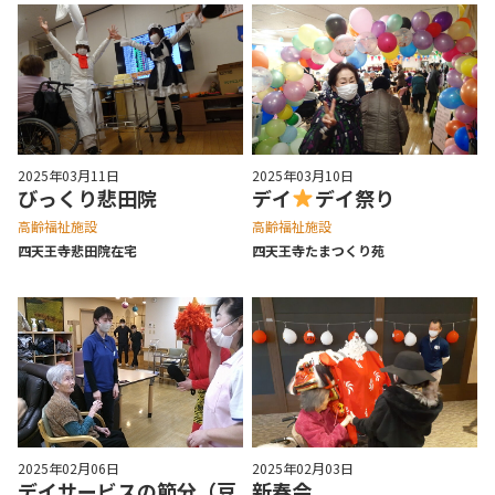
2025年03月11日
2025年03月10日
びっくり悲田院
デイ
デイ祭り
高齢福祉施設
高齢福祉施設
四天王寺悲⽥院在宅
四天王寺たまつくり苑
2025年02月06日
2025年02月03日
デイサービスの節分（豆
新春会