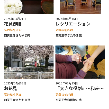
2025年04月21日
2025年04月15日
花見御膳
レクリエーション
高齢福祉施設
高齢福祉施設
四天王寺きたやま苑
四天王寺きたやま苑
2025年04月08日
2025年03月25日
お花見
『大きな役割』～和み～
高齢福祉施設
高齢福祉施設
四天王寺きたやま苑
四天王寺悲⽥院在宅