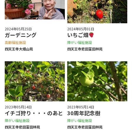
2024年05月25日
2024年05月01日
ガーデニング
いちご畑
高齢福祉施設
障がい福祉施設
四天王寺⼤畑⼭苑
四天王寺悲⽥富⽥林苑
2023年05月14日
2023年05月14日
イチゴ狩り・・・のあと
30周年記念樹
障がい福祉施設
障がい福祉施設
四天王寺悲⽥富⽥林苑
四天王寺悲⽥富⽥林苑