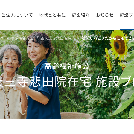
当法人について
地域とともに
施設紹介
お知らせ
施設ブ
グ
高齢福祉施設
四天王寺悲⽥院在宅
訪問リハビリだからこそでき
高齢福祉施設
天王寺悲⽥院在宅
施設ブ