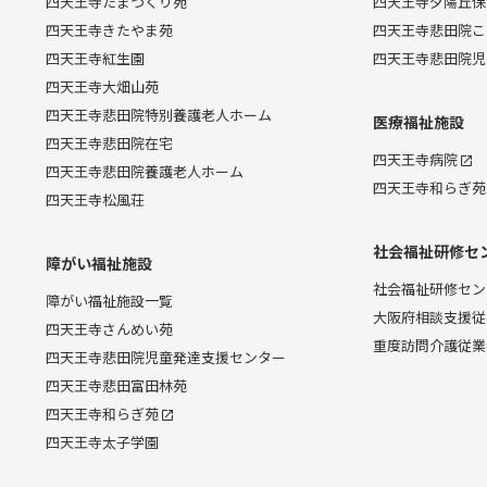
四天王寺たまつくり苑
四天王寺夕陽丘保
四天王寺きたやま苑
四天王寺悲田院こ
四天王寺紅生園
四天王寺悲田院児
四天王寺大畑山苑
四天王寺悲田院特別養護老人ホーム
医療福祉施設
四天王寺悲田院在宅
四天王寺病院
四天王寺悲田院養護老人ホーム
四天王寺和らぎ苑
四天王寺松風荘
社会福祉研修セ
障がい福祉施設
社会福祉研修セン
障がい福祉施設一覧
大阪府相談支援従
四天王寺さんめい苑
重度訪問介護従業
四天王寺悲田院児童発達支援センター
四天王寺悲田富田林苑
四天王寺和らぎ苑
四天王寺太子学園