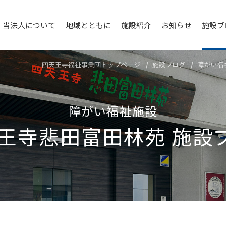
当法人について
地域とともに
施設紹介
お知らせ
施設ブ
四天王寺福祉事業団トップページ
施設ブログ
障がい福
障がい福祉施設
王寺悲⽥富⽥林苑
施設