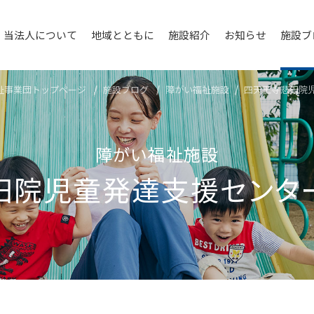
当法人について
地域とともに
施設紹介
お知らせ
施設ブ
祉事業団トップページ
施設ブログ
障がい福祉施設
四天王寺悲⽥院
障がい福祉施設
⽥院児童発達⽀援センタ