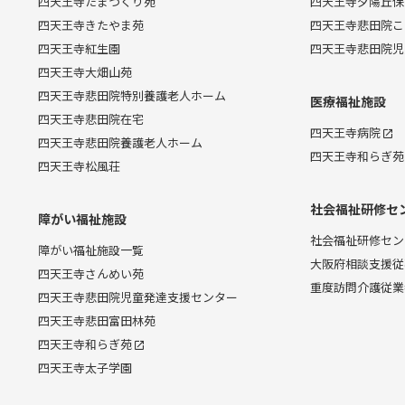
四天王寺たまつくり苑
四天王寺夕陽丘保
四天王寺きたやま苑
四天王寺悲田院こ
四天王寺紅生園
四天王寺悲田院児
四天王寺大畑山苑
四天王寺悲田院特別養護老人ホーム
医療福祉施設
四天王寺悲田院在宅
四天王寺病院
四天王寺悲田院養護老人ホーム
四天王寺和らぎ苑
四天王寺松風荘
社会福祉研修セ
障がい福祉施設
社会福祉研修セン
障がい福祉施設一覧
大阪府相談支援従
四天王寺さんめい苑
重度訪問介護従業
四天王寺悲田院児童発達支援センター
四天王寺悲田富田林苑
四天王寺和らぎ苑
四天王寺太子学園