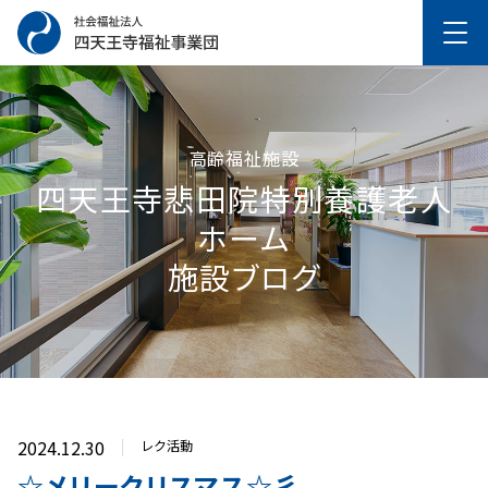
高齢福祉施設
四天王寺悲⽥院特別養護⽼⼈
ホーム
施設ブログ
2024.12.30
レク活動
☆メリークリスマス☆彡