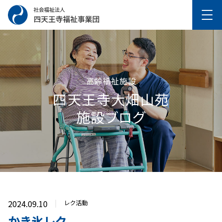
高齢福祉施設
四天王寺⼤畑⼭苑
施設ブログ
2024.09.10
レク活動
かき氷レク