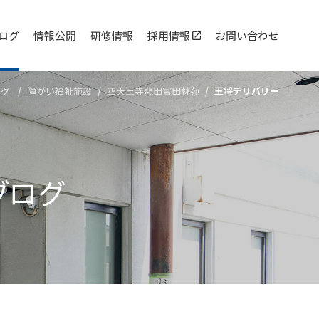
ログ
情報公開
研修情報
採用情報
お問い合わせ
ログ
障がい福祉施設
四天王寺悲⽥富⽥林苑
王将デリバリー
ブログ