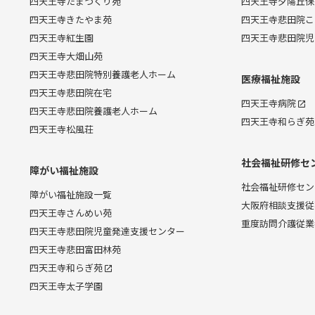
四天王寺たまつくり苑
四天王寺夕陽丘保
四天王寺きたやま苑
四天王寺悲田院こ
四天王寺紅生園
四天王寺悲田院児
四天王寺大畑山苑
四天王寺悲田院特別養護老人ホーム
医療福祉施設
四天王寺悲田院在宅
四天王寺病院
四天王寺悲田院養護老人ホーム
四天王寺和らぎ苑
四天王寺松風荘
社会福祉研修セ
障がい福祉施設
社会福祉研修セン
障がい福祉施設一覧
大阪府相談支援従
四天王寺さんめい苑
重度訪問介護従業
四天王寺悲田院児童発達支援センター
四天王寺悲田富田林苑
四天王寺和らぎ苑
四天王寺太子学園