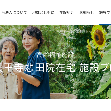
当法人について
地域とともに
施設紹介
お知らせ
施設ブ
四天王寺福祉事業団トップページ
高齢福祉施設
天王寺悲⽥院在宅
施設ブ