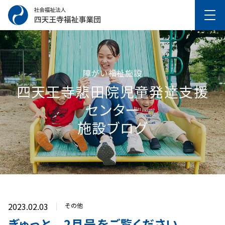
障がい福祉施設
四天王寺悲⽥院児童発達⽀援
センター
施設ブログ
2023.02.03
その他
ぎゅっと 2月号をご覧ください