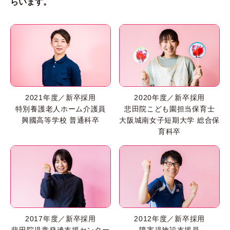
らいます。
2021年度／新卒採用
2020年度／新卒採用
特別養護老人ホーム介護員
悲田院こども園担当保育士
興國高等学校 普通科卒
大阪城南女子短期大学 総合保
育科卒
2017年度／新卒採用
2012年度／新卒採用
悲田院児童発達支援センター
障害児施設支援員