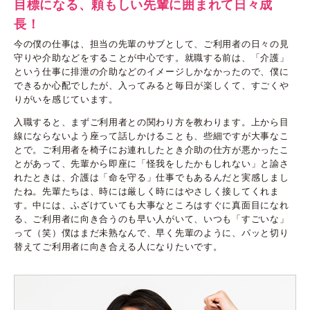
目標になる、頼もしい先輩に囲まれて日々成
長！
今の僕の仕事は、担当の先輩のサブとして、ご利用者の日々の見
守りや介助などをすることが中心です。就職する前は、「介護」
という仕事に排泄の介助などのイメージしかなかったので、僕に
できるか心配でしたが、入ってみると毎日が楽しくて、すごくや
りがいを感じています。
入職すると、まずご利用者との関わり方を教わります。上から目
線にならないよう座って話しかけることも、些細ですが大事なこ
とで。ご利用者を椅子にお連れしたとき介助の仕方が悪かったこ
とがあって、先輩から即座に「怪我をしたかもしれない」と諭さ
れたときは、介護は「命を守る」仕事でもあるんだと実感しまし
たね。先輩たちは、時には厳しく時にはやさしく接してくれま
す。中には、ふざけていても大事なところはすぐに真面目になれ
る、ご利用者に向き合うのも早い人がいて、いつも「すごいな」
って（笑）僕はまだ未熟なんで、早く先輩のように、パッと切り
替えてご利用者に向き合える人になりたいです。