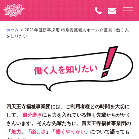
toggle
naviga
ホーム
>
2021年度新卒採用 特別養護老人ホーム介護員 | 働く人
を知りたい
四天王寺福祉事業団には、ご利用者様との時間を大切に
して、
自分磨き
にも力を入れている輝く先輩たちがたく
さんいます。
そんな先輩たちに、四天王寺福祉事業団の
「
魅力
」「
楽しさ
」「
働くやりがい
」について語っても