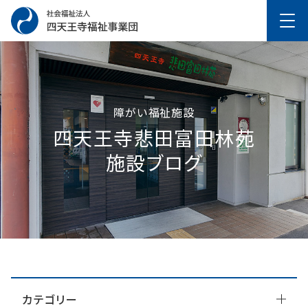
障がい福祉施設
四天王寺悲⽥富⽥林苑
施設ブログ
カテゴリー