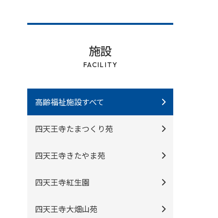
施設
FACILITY
高齢福祉施設すべて
四天王寺たまつくり苑
四天王寺きたやま苑
四天王寺紅⽣園
四天王寺⼤畑⼭苑