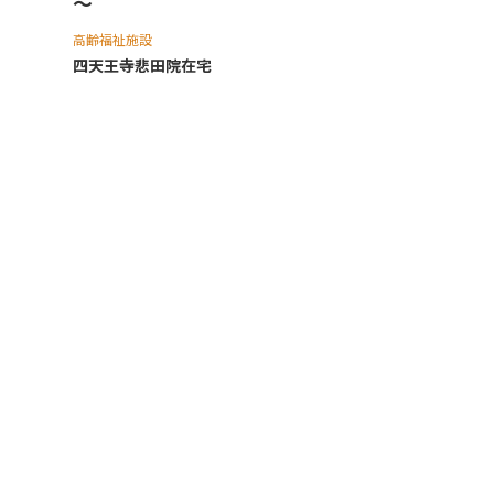
～
高齢福祉施設
四天王寺悲⽥院在宅