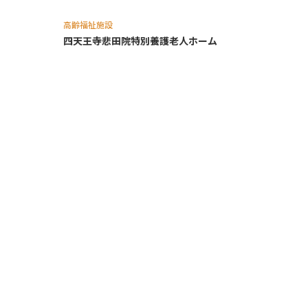
高齢福祉施設
四天王寺悲⽥院特別養護⽼⼈ホーム