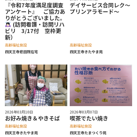
『令和7年度満足度調査
デイサービス合同レク～
アンケート』 ご協力あ
プリンアラモード～
りがとうございました。
(訪問看護・訪問リハ
ビリ 3/17付 空枠更
新）
高齢福祉施設
高齢福祉施設
四天王寺悲⽥院在宅
四天王寺きたやま苑
2026年03月10日
2026年03月07日
お好み焼き＆やきそば
喫茶でたい焼き
高齢福祉施設
高齢福祉施設
四天王寺きたやま苑
四天王寺たまつくり苑