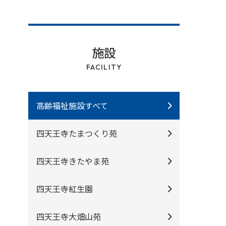
施設
FACILITY
高齢福祉施設すべて
四天王寺たまつくり苑
四天王寺きたやま苑
四天王寺紅⽣園
四天王寺⼤畑⼭苑