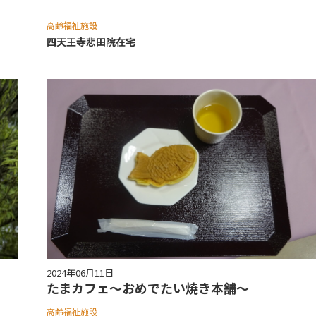
高齢福祉施設
四天王寺悲⽥院在宅
2024年06月11日
たまカフェ～おめでたい焼き本舗～
高齢福祉施設