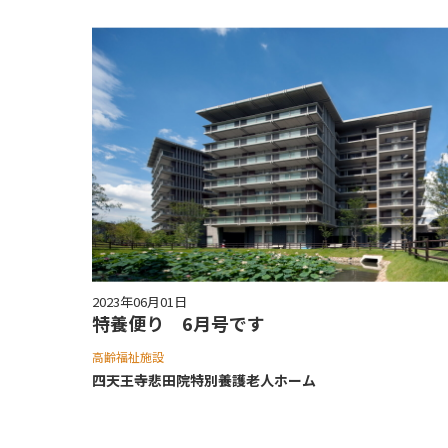
2023年06月01日
特養便り 6月号です
高齢福祉施設
四天王寺悲⽥院特別養護⽼⼈ホーム