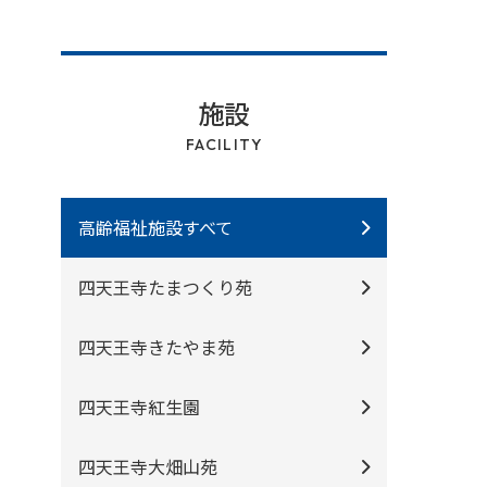
施設
FACILITY
高齢福祉施設すべて
四天王寺たまつくり苑
四天王寺きたやま苑
四天王寺紅⽣園
四天王寺⼤畑⼭苑