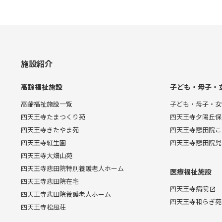
施設紹介
高齢福祉施設
子ども・母子・
高齢福祉施設一覧
子ども・母子・女
四天王寺たまつくり苑
四天王寺夕陽丘保
四天王寺きたやま苑
四天王寺悲田院こ
四天王寺紅生園
四天王寺悲田院児
四天王寺大畑山苑
四天王寺悲田院特別養護老人ホーム
医療福祉施設
四天王寺悲田院在宅
四天王寺病院
四天王寺悲田院養護老人ホーム
四天王寺和らぎ苑
四天王寺松風荘