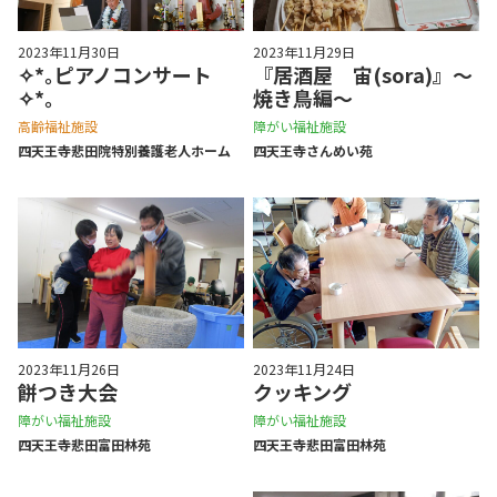
2023年11月30日
2023年11月29日
✧*｡ピアノコンサート
『居酒屋 宙(sora)』～
✧*｡
焼き鳥編～
高齢福祉施設
障がい福祉施設
四天王寺悲⽥院特別養護⽼⼈ホーム
四天王寺さんめい苑
2023年11月26日
2023年11月24日
餅つき大会
クッキング
障がい福祉施設
障がい福祉施設
四天王寺悲⽥富⽥林苑
四天王寺悲⽥富⽥林苑