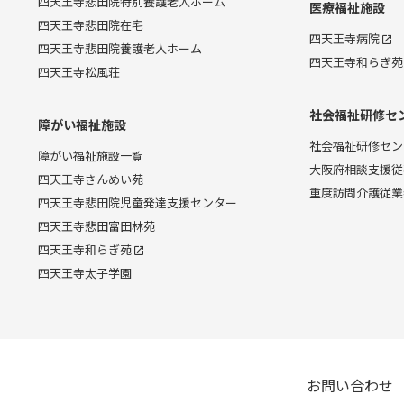
四天王寺悲田院特別養護老人ホーム
医療福祉施設
四天王寺悲田院在宅
四天王寺病院
四天王寺悲田院養護老人ホーム
四天王寺和らぎ苑
四天王寺松風荘
社会福祉研修セ
障がい福祉施設
社会福祉研修セン
障がい福祉施設一覧
大阪府相談支援従
四天王寺さんめい苑
重度訪問介護従業
四天王寺悲田院児童発達支援センター
四天王寺悲田富田林苑
四天王寺和らぎ苑
四天王寺太子学園
お問い合わせ